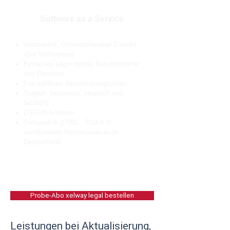
Software as a Service
Webbasiert,
Ortsunabhängige Einwahl
über Webbrowser
Einfaches Login mittels Benutzername
und Passwort
Frei wählbare Aktualisierungzyklen
Support (technisch, inhaltlich und
fachlich)
DSGVO-konform
Gehostet in 27001-, TISAX ®
zertifiziertem Rechenzentrum in
Deutschland
Probe-Abo xelway legal bestellen
Leistungen bei Aktualisierung,