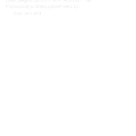
Umsetzungsnachweise zu Pflichten wie
Messprotokolle, Schulungsnachweise etc.
die aufgrund eines Gesetzes zu
beachten sind.