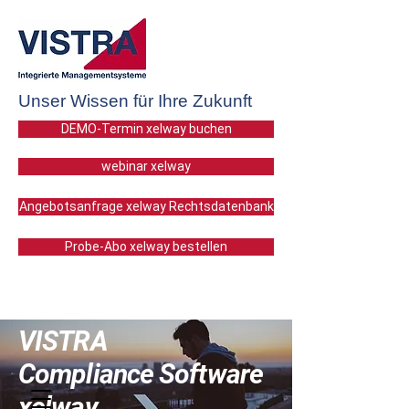
Unser Wissen für Ihre Zukunft
DEMO-Termin xelway buchen
webinar xelway
Angebotsanfrage xelway Rechtsdatenbank
Probe-Abo xelway bestellen
VISTRA
Compliance Software
xelway