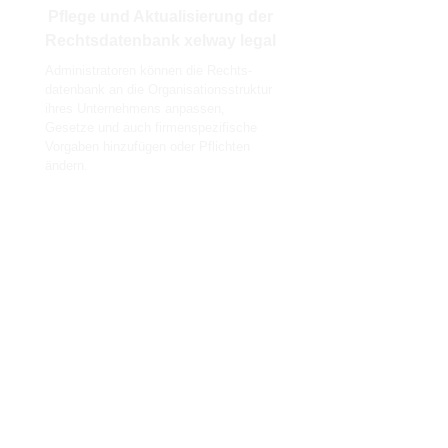
Pflege und Aktualisierung der
Rechtsdatenbank xelway legal
Administratoren können die Rechts-
datenbank an die Organisationsstruktur
ihres Unternehmens anpassen,
Gesetze und auch firmenspezifische
Vorgaben hinzufügen oder Pflichten
ändern.
Die Datenbank wird in frei wählbaren
Abständen von VISTRA aktualisiert.
Hierbei wird von VISTRA die Aktualität
der Gesetze wie auch der individuell
formulierten Pflichten überprüft und
neue Gesetze/Pflichten hinzugefügt.
Verantwortliche werden per pushmail
benachrichtigt.