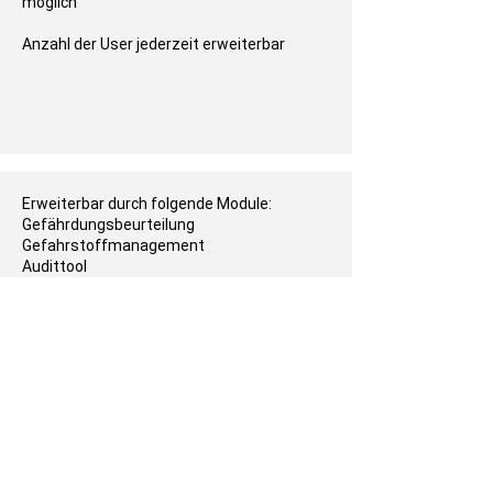
möglich
Anzahl der User jederzeit erweiterbar
Erweiterbar durch folgende Module:
Gefährdungsbeurteilung
Gefahrstoffmanagement
Audittool
Maßnahmenmanager
E-Learning
Support für User/Admin