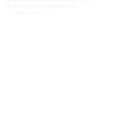
Umsetzungsnachweise zu Pflichten wie
Messprotokolle, Schulungsnachweise etc.
die aufgrund eines Gesetzes zu
beachten sind.