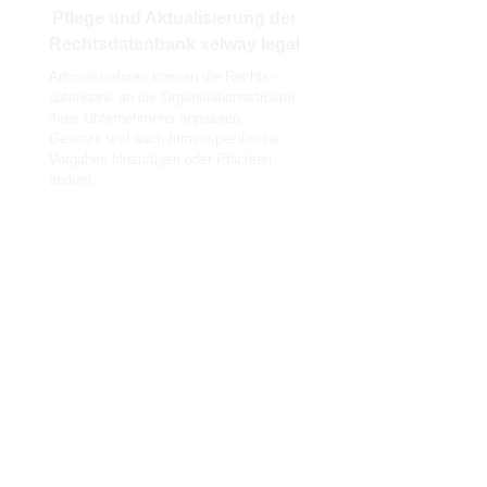
Pflege und Aktualisierung der
Rechtsdatenbank xelway legal
Administratoren können die Rechts-
datenbank an die Organisationsstruktur
ihres Unternehmens anpassen,
Gesetze und auch firmenspezifische
Vorgaben hinzufügen oder Pflichten
ändern.
Die Datenbank wird in frei wählbaren
Abständen von VISTRA aktualisiert.
Hierbei wird von VISTRA die Aktualität
der Gesetze wie auch der individuell
formulierten Pflichten überprüft und
neue Gesetze/Pflichten hinzugefügt.
Verantwortliche werden per pushmail
benachrichtigt.