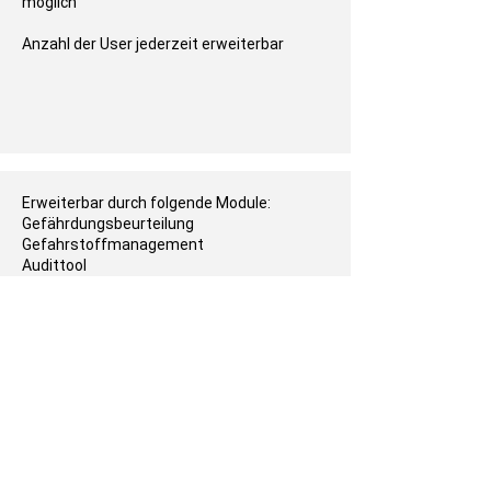
möglich
Anzahl der User jederzeit erweiterbar
Erweiterbar durch folgende Module:
Gefährdungsbeurteilung
Gefahrstoffmanagement
Audittool
Maßnahmenmanager
E-Learning
Support für User/Admin