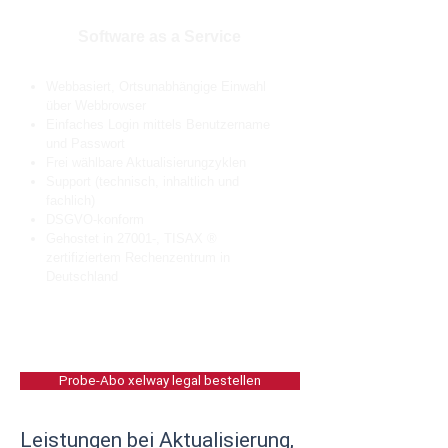
Software as a Service
Webbasiert,
Ortsunabhängige Einwahl
über Webbrowser
Einfaches Login mittels Benutzername
und Passwort
Frei wählbare Aktualisierungzyklen
Support (technisch, inhaltlich und
fachlich)
DSGVO-konform
Gehostet in 27001-, TISAX ®
zertifiziertem Rechenzentrum in
Deutschland
Probe-Abo xelway legal bestellen
Leistungen bei Aktualisierung,