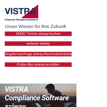
Unser Wissen für Ihre Zukunft
DEMO-Termin xelway buchen
webinar xelway
Angebotsanfrage xelway Rechtsdatenbank
Probe-Abo xelway bestellen
VISTRA
Compliance Software
xelway