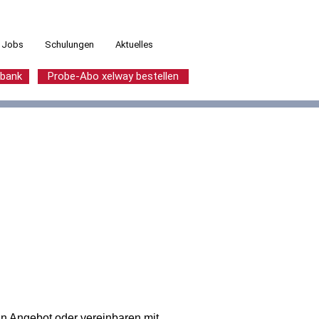
Jobs
Schulungen
Aktuelles
nbank
Probe-Abo xelway bestellen
in Angebot oder vereinbaren mit