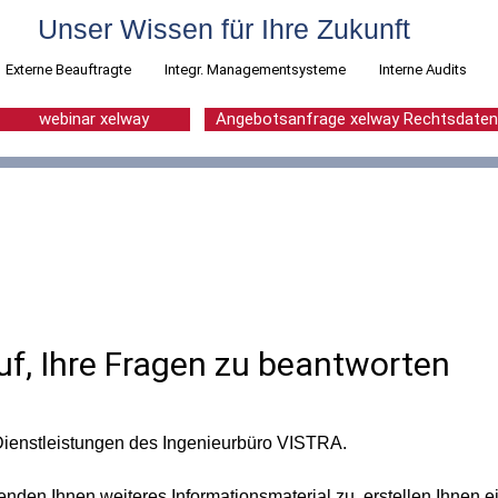
Unser Wissen für Ihre Zukunft
Externe Beauftragte
Integr. Managementsysteme
Interne Audits
webinar xelway
Angebotsanfrage xelway Rechtsdate
uf, Ihre Fragen zu beantworten
 Dienstleistungen des Ingenieurbüro VISTRA.
enden Ihnen weiteres Informationsmaterial zu, erstellen Ihnen e