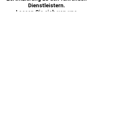
Dienstleistern.
Lassen Sie sich von uns
beraten.
Ihr Kontakt zu uns:
Kontaktformular
Wir sind zertifiziert nach DIN EN ISO
9001
Ihr Kontakt zu uns
Neueste Beiträge
Weihnachtswünsche
Wir sind umgezogen
Seminarkalender