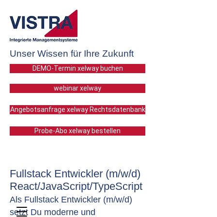
Unser Wissen für Ihre Zukunft
DEMO-Termin xelway buchen
webinar xelway
Angebotsanfrage xelway Rechtsdatenbank
Probe-Abo xelway bestellen
Fullstack Entwickler (m/w/d)
React/JavaScript/TypeScript
Als Fullstack
Entwickler (m/w/d)
setzt Du moderne und