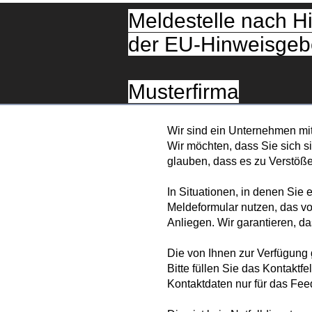
Meldestelle nach H
der EU-Hinweisgebe
Home
Compliance Software
DEMO-Termin xelway buchen
Musterfirma
Wir sind
ein Unternehmen mit 
Wir möchten, dass Sie sich 
glauben, dass es zu Verstöß
In Situationen, in denen Sie
Meldeformular nutzen, das von
Anliegen. Wir garantieren, d
Die von Ihnen zur Verfügung 
Bitte füllen Sie das Kontakt
Kontaktdaten nur für das Fee