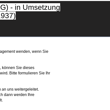
G) - in Umsetzung
1937)
Jobs
Schulungen
Aktuelles
nbank
Probe-Abo xelway bestellen
Management wenden, wenn Sie
n, können Sie dieses
rd. Bitte formulieren Sie Ihr
an uns weitergeleitet.
uch dann werden Ihre
t.