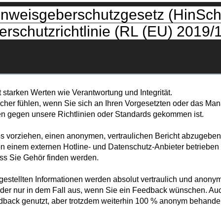
Unser Wissen für Ihre Zukunft
inweisgeberschutzgesetz (HinSch
rschutzrichtlinie (RL (EU) 2019/
Externe Beauftragte
Integr. Managementsysteme
Interne Audits
webinar xelway
Angebotsanfrage xelway Rechtsdate
starken Werten wie Verantwortung und Integrität.
sicher fühlen, wenn Sie sich an Ihren Vorgesetzten oder das 
en gegen unsere Richtlinien oder Standards gekommen ist.
 es vorziehen, einen anonymen, vertraulichen Bericht abzugebe
 einem externen Hotline- und Datenschutz-Anbieter betrieben wi
ass Sie Gehör finden werden.
gestellten Informationen werden absolut vertraulich und anonym 
felder nur in dem Fall aus, wenn Sie ein Feedback wünschen. A
dback genutzt, aber trotzdem weiterhin 100 % anonym behandel